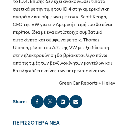
το ID.4. Επίσης δεν έχει ανακοινωθεί τίποτα
σχετικά με την τιμή του ID.4 στην αμερικάνικη
αγορά αν και σύμφωνα με τον κ. Scott Keogh,
CEO της VW για την Αμερική η τιμή του θα είναι
περίπου ίδια με ένα αντίστοιχο συμβατικό
αυτοκίνητο και σύμφωνα με το κ. Thomas
Ulbrich, μέλος του Δ.Σ. της VW με εξειδίκευση
στην ηλεκτροκίνηση θα βρίσκεται λίγο πάνω
από τις τιμές των βενζινοκίνητων μοντέλων και
θα πλησιάζει εκείνες των πετρελαιοκίνητων.
Green Car Reports + Heliev




ΠΕΡΙΣΣΟΤΕΡΑ ΝΕΑ