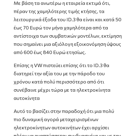
Με βάση τα ανωτέρω η εταιρεία εκτιμά ότι,
πέραν της χαμηλότερης τιμής κτήσης, τα
λειτουργικά έξοδα του ID.3 θα είναι και κατά 50
έως 70 Ευρώ τον μήνα χαμηλότερα από τα
αντίστοιχα των συμβατικών μοντέλων, εκτίμηση
που σημαίνει μια αξιόλογη εξοικονόμηση ύψους
από 600 έως 840 Ευρώ ετησίως.
Επίσης η VW πιστεύει επίσης ότι το ID.3 θα
διατηρεί την αξία του με την πάροδο του
χρόνου κατά πολύ περισσότερο από ότι
συνέβαινε μέχρι τώρα με τα ηλεκτροκίνητα
αυτοκίνητα
Αυτό το βασίζει στην παραδοχή ότι μια πολύ
πιο δυναμική αγορά μεταχειρισμένων
ηλεκτροκίνητων αυτοκινήτων έχει αρχίσει
πλέον να αναπτύσσεται συνδυασμένη και με την