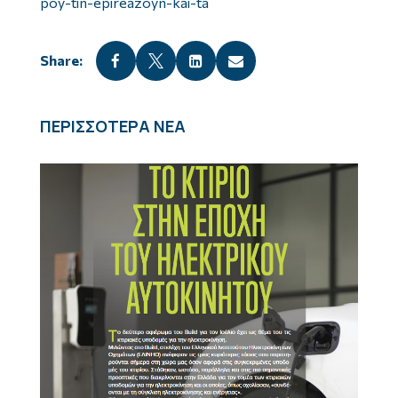
poy-tin-epireazoyn-kai-ta




ΠΕΡΙΣΣΟΤΕΡΑ ΝΕΑ