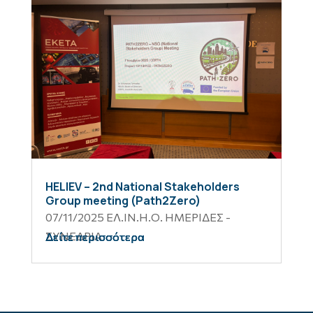
HELIEV – 2nd National Stakeholders
Group meeting (Path2Zero)
07/11/2025
ΕΛ.ΙΝ.Η.Ο. ΗΜΕΡΙΔΕΣ -
ΣΥΝΕΔΡΙΑ
Δείτε περισσότερα
Δείτε περισσότερα
Δείτε περισσότερα
Δείτε περισσότερα