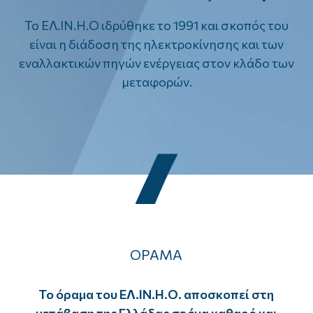
Το ΕΛ.ΙΝ.Η.Ο ιδρύθηκε το 1991 και σκοπός του
είναι η διάδοση της ηλεκτροκίνησης και των
εναλλακτικών πηγών ενέργειας στον κλάδο των
μεταφορών.
ΟΡΑΜΑ
Το όραμα του ΕΛ.ΙΝ.Η.Ο. αποσκοπεί στη