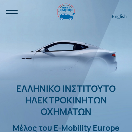
English
Ν.Η.Ο.
3
3
ΕΛΛΗΝΙΚΟ ΙΝΣΤΙΤΟΥΤΟ
ΗΛΕΚΤΡΟΚΙΝΗΤΩΝ
ΟΧΗΜΑΤΩΝ
Μέλος του
E-Mobility Europe