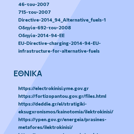
46-του-2007
715-του-2007
Directive-2014_94_Alternative_fuels-1
Οδηγία-692-του-2008
Οδηγία-2014-94-ΕΕ
EU-Directive-charging-2014-94-EU-
infrastructure-for-alternative-fuels
ΕΘΝΙΚΑ
https://electrokinisi.yme.gov.gr
https://fortizopantou.gov.gr/files.html
https://deddie.gr/el/stratigiki-
eksugxronismos/kainotomia/ilektrokinisi/
https://ypen.gov.gr/energeia/prasines-
metafores/ilektrokinisi/