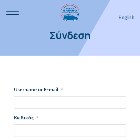
English
Σύνδεση
Ν.Η.Ο.
3
Username or E-mail
3
*
Κωδικός
*