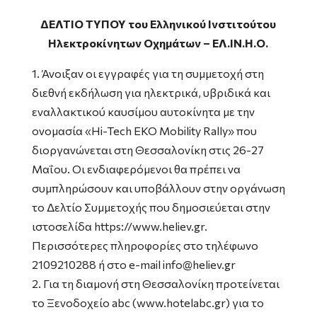
ΔΕΛΤΙΟ ΤΥΠΟΥ του Ελληνικού Ινστιτούτου
Ηλεκτροκίνητων Οχημάτων – ΕΛ.ΙΝ.Η.Ο.
1. Άνοιξαν οι εγγραφές για τη συμμετοχή στη
διεθνή εκδήλωση για ηλεκτρικά, υβριδικά και
εναλλακτικού καυσίμου αυτοκίνητα με την
ονομασία «Hi-Tech EKO Mobility Rally» που
διοργανώνεται στη Θεσσαλονίκη στις 26-27
Μαΐου. Οι ενδιαφερόμενοι θα πρέπει να
συμπληρώσουν και υποβάλλουν στην οργάνωση
το Δελτίο Συμμετοχής που δημοσιεύεται στην
ιστοσελίδα https://www.heliev.gr.
Περισσότερες πληροφορίες στο τηλέφωνο
2109210288 ή στο e-mail info@heliev.gr
2. Για τη διαμονή στη Θεσσαλονίκη προτείνεται
το Ξενοδοχείο abc (www.hotelabc.gr) για το