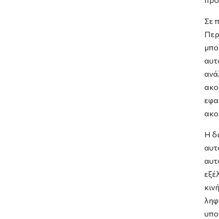
Σε 
Περ
μπο
αυτ
ανά
ακο
εφα
ακο
Η δ
αυτ
αυτ
εξέ
κιν
ληφ
υπο