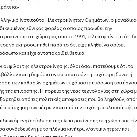
κράτεια»
Ελληνικό Ινστιτούτο Ηλεκτροκίνητων Οχημάτων, ο μοναδικό
ιδικευμένος εθνικός φορέας ο οποίος προωθεί την
κτροκίνηση στη χώρα μας από το 1991, τελικά φαίνεται ότι δ
εσε να εκπροσωπηθεί παρά το ότι είχε κληθεί να ορίσει
ρόσωπο και είχε ανταποκριθεί θετικά.
ι οι φίλοι της ηλεκτροκίνησης, όλοι όσοι πιστεύουμε ότι το
ιβάλλον και η δημόσια υγεία απαιτούν τη ταχύτερη δυνατή
δοση των καθαρών οχημάτων ευχόμαστε ευόδωση του έργου
ής της επιτροπής. Η πορεία της νέας τεχνολογίας στη χώρα 
εξαρτηθεί από τις πολιτικές αποφάσεις που θα ληφθούν, από 
ή ιεράρχηση των μέτρων και από την ταχύτητα υλοποίησής τ
πιδιωκόμενη διείσδυση της ηλεκτροκίνησης στη χώρα μας είν
σα συνδεδεμένη με το πλέγμα κινήτρων/αντικινήτρων και
ώθησης υποδομών υποστήριξης.