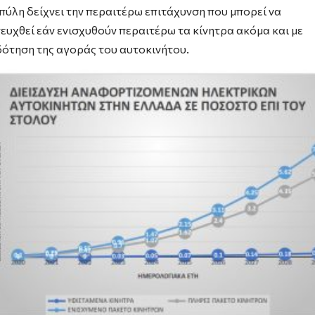
πύλη δείχνει την περαιτέρω επιτάχυνση που μπορεί να
τευχθεί εάν ενισχυθούν περαιτέρω τα κίνητρα ακόμα και με
δότηση της αγοράς του αυτοκινήτου.