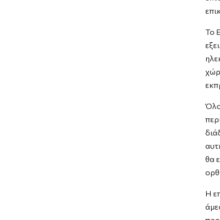
επι
Το 
εξε
ηλε
χώρ
εκπ
Όλο
περ
διά
αυτ
θα 
ορθ
Η ε
άμε
προ