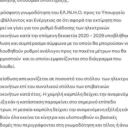
πρόσφατη γνωμοδότηση του ΕΛ.ΙΝ.Η.Ο. προς το Υπουργείο
ιβάλλοντος και Ενέργειας σε ότι αφορά την εκτίμηση που
ρεί να γίνει για τον ρυθμό διάδοσης των ηλεκτρικών
οκινήτων κατά την επόμενη δεκαετία 2020 – 2029 υποβλήθη
λυση και συμπέρασμα σύμφωνα με το οποίο θα μπορούσαν ν
λουθηθούν ρυθμοί ανάλογοι προς τα πακέτα μέτρων που θα
ρμοστούν και οι οποίοι εμφανίζονται στο διάγραμμα που
λουθεί.
ιείσδυση απεικονίζεται σε ποσοστό του στόλου των ηλεκτρ
οκινήτων επί του συνολικού στόλου των επιβατικών
οκινήτων κατά έτος. Η χαμηλή καμπύλη δείχνει την αναμενό
λιξη εάν η κατάσταση παραμείνει στο σημερινό επίπεδο
ήτρων. Η μεσαία καμπύλη δείχνει την αναμενόμενη εξέλιξη εά
θούν όλα εκείνα τα κίνητρα και υλοποιηθούν οι βασικές
δομές που περιγράφονται στη γνωμοδότηση και τέλος ή άνω