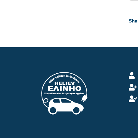


