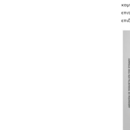
καμ
επι
επι