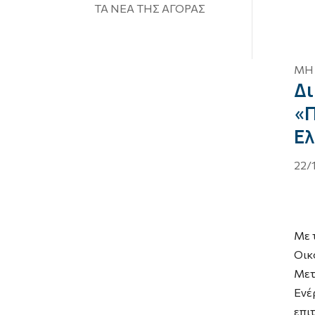
ΤΑ ΝΕΑ ΤΗΣ ΑΓΟΡΑΣ
ΜΗ
Δι
«Π
Ελ
22/
Με 
Οικ
Μετ
Ενέ
επι