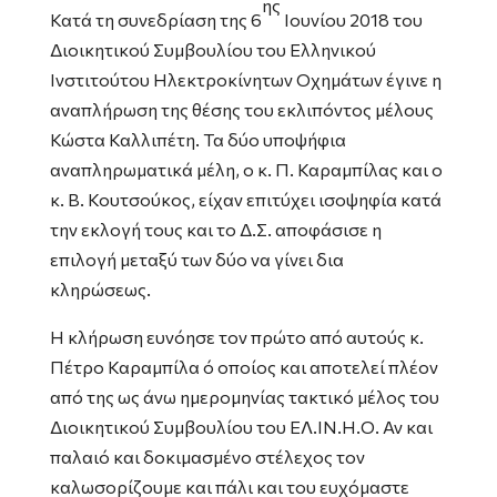
ης
Κατά τη συνεδρίαση της 6
Ιουνίου 2018 του
Διοικητικού Συμβουλίου του Ελληνικού
Ινστιτούτου Ηλεκτροκίνητων Οχημάτων έγινε η
αναπλήρωση της θέσης του εκλιπόντος μέλους
Κώστα Καλλιπέτη. Τα δύο υποψήφια
αναπληρωματικά μέλη, ο κ. Π. Καραμπίλας και ο
κ. Β. Κουτσούκος, είχαν επιτύχει ισοψηφία κατά
την εκλογή τους και το Δ.Σ. αποφάσισε η
επιλογή μεταξύ των δύο να γίνει δια
κληρώσεως.
Η κλήρωση ευνόησε τον πρώτο από αυτούς κ.
Πέτρο Καραμπίλα ό οποίος και αποτελεί πλέον
από της ως άνω ημερομηνίας τακτικό μέλος του
Διοικητικού Συμβουλίου του ΕΛ.ΙΝ.Η.Ο. Αν και
παλαιό και δοκιμασμένο στέλεχος τον
καλωσορίζουμε και πάλι και του ευχόμαστε