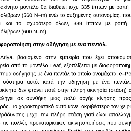
ρακίνητο μοντέλο θα διαθέτει ισχύ 335 ίππων με ροπή
όλιβρων (560
N
–
m
) ενώ το αυξημένης αυτονομίας, πο
αι και το ισχυρότερο όλων, 389 ίππων με ροπή
όλιβρων (600
N
–
m
).
φοροποίηση στην οδήγηση με ένα πεντάλ.
ο
Ariya
, βασισμένο στην εμπειρία που έχει αποκομίσ
ιρεία από το μοντέλο
Leaf
, εξοπλίζεται με διαφοροποιη
τημα οδήγησης με ένα πεντάλ το οποίο ονομάζεται
e
–
Pe
 σύστημα αυτό, κατά την οδήγηση με ένα πεντάλ
οκίνητο δεν φτάνει ποτέ στην πλήρη ακινησία (στάση) 
αλήγει σε συνθήκη μιας πολύ αργής κίνησης προ
ρός. Το χαρακτηριστικό αυτό κάνει ακριβέστερο τον χειρ
βράδυνσης μέχρι την πλήρη στάση γιατί είναι απαλλαγ
 τις πολλές προκαταρκτικές ακινητοποιήσεις που συν
ιτούντο πριν το αυτοκίνητο βρεθεί στο ακριβές επιθυ