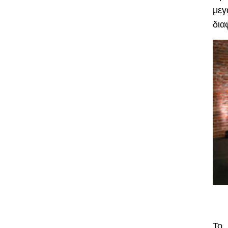
με
δια
Το 