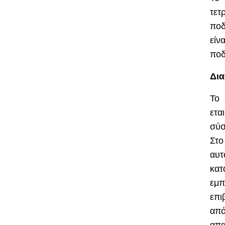
τετ
ποδ
είν
ποδ
Δια
Τ
ετα
σύσ
Στο
αυτ
κατ
εμπ
επι
από
απα