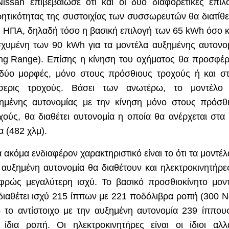
Nissan
επιβεβαίωσε ότι και οι δύο διαφορετικές επιλ
ητικότητας της συστοιχίας των συσσωρευτών θα διατίθε
ς ΗΠΑ, δηλαδή τόσο η βασική επιλογή των 65
kWh
όσο κ
σχυμένη των 90
kWh
για τα μοντέλα αυξημένης αυτονο
ng
Range
). Επίσης η κίνηση του οχήματος θα προσφέρ
δύο μορφές, μόνο στους πρόσθιους τροχούς ή και σ
σερις τροχούς. Βάσει των ανωτέρω, το μοντέλο
ημένης αυτονομίας με την κίνηση μόνο στους πρόσθ
χούς, θα διαθέτει αυτονομία η οποία θα ανέρχεται στα
ια (482 χλμ).
 ακόμα ενδιαφέρον χαρακτηριστικό είναι το ότι τα μοντέλ
 αυξημένη αυτονομία θα διαθέτουν και ηλεκτροκινητήρε
φρώς μεγαλύτερη ισχύ. Το βασικό προσθιοκίνητο μον
διαθέτει ισχύ 215 ίππων με 221 ποδόλιβρα ροπή (300
N
 το αντίστοιχο με την αυξημένη αυτονομία 239 ίππου
 ίδια ροπή. Οι ηλεκτροκινητήρες είναι οι ίδιοι αλ