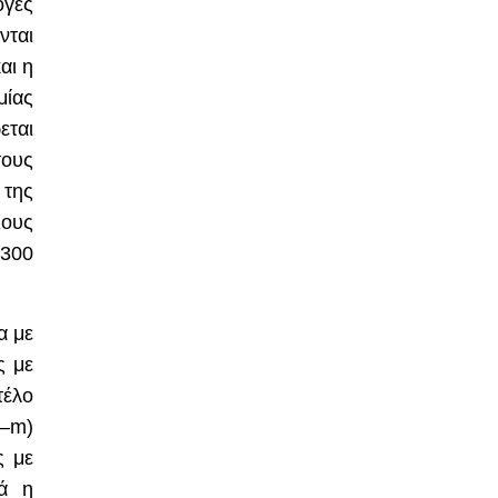
ογές
νται
αι η
μίας
εται
τους
 της
ιους
 300
α με
ς με
τέλο
–
m
)
ς με
λά η