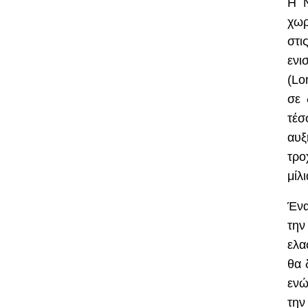
Η
χωρ
στι
ενι
(
Lo
σε 
τέσ
αυξ
τρο
μίλ
Ένα
την
ελα
θα 
ενώ
την