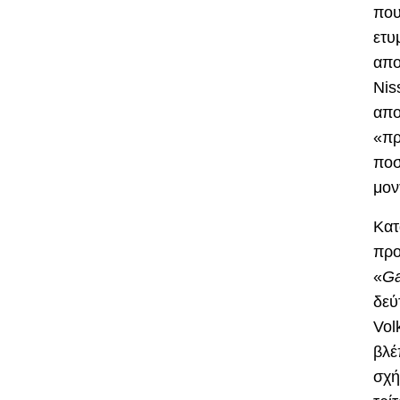
που
ετυ
απο
Nis
απο
«πρ
ποσ
μον
Κα
προ
«
G
δεύ
Vol
βλέ
σχή