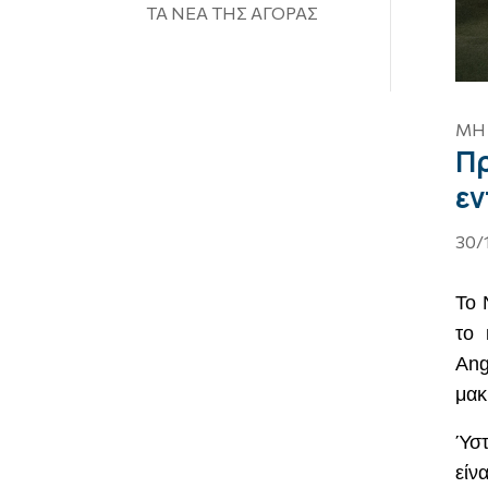
ΤΑ ΝΕΑ ΤΗΣ ΑΓΟΡΑΣ
ΜΗ
Πρ
εν
30/
Το
το 
Ang
μακ
Ύστ
είν