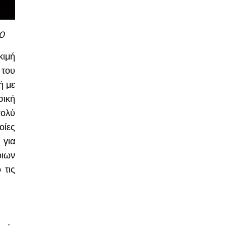
20
κιμή
 του
ή με
σική
πολύ
οίες
 για
οιων
 τις