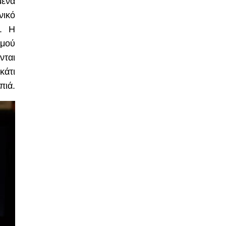
μένα
νικό
ό. Η
μού
νται
κάτι
πιά.