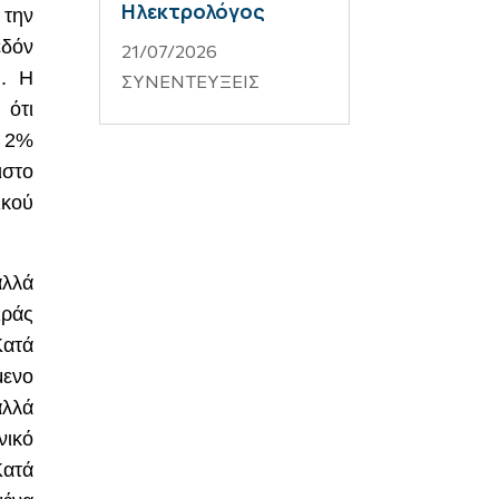
Ηλεκτρολόγος
 την
εδόν
21/07/2026
ή. Η
ΣΥΝΕΝΤΕΥΞΕΙΣ
 ότι
ά 2%
ιστο
ικού
λλά
ιράς
Κατά
μενο
λλά
νικό
Κατά