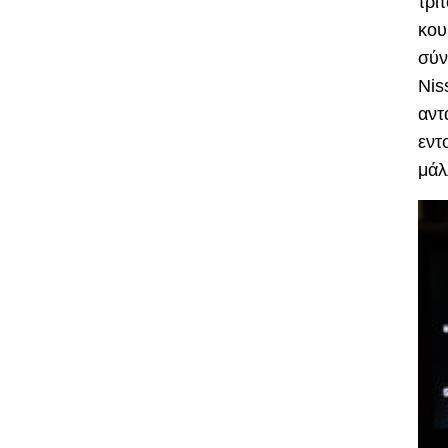
τρί
κου
σύν
Nis
αντ
εντ
μάλ