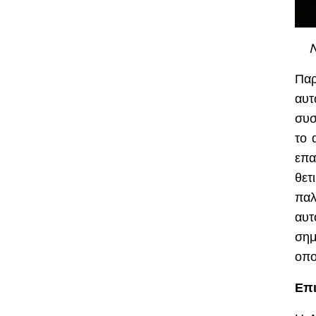
N
Παρ
αυτ
συσ
το 
επα
θετ
παλ
αυτ
σημ
οπο
Επ