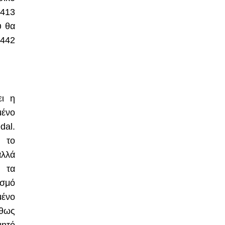
 413
υ θα
 442
ει η
μένο
dal
.
, το
αλλά
ς τα
ισμό
μένο
ήθως
μητό