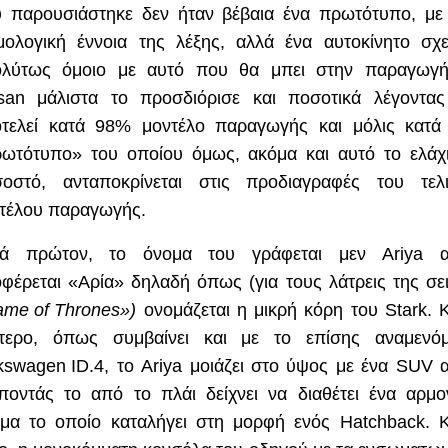
 παρουσιάστηκε δεν ήταν βέβαια ένα πρωτότυπο, με
μολογική έννοια της λέξης, αλλά ένα αυτοκίνητο σχ
λύτως όμοιο με αυτό που θα μπει στην παραγωγ
san
μάλιστα το προσδιόρισε και ποσοτικά λέγοντας
τελεί κατά 98% μοντέλο παραγωγής και μόλις κατ
ωτότυπο» του οποίου όμως, ακόμα και αυτό το ελάχ
οστό, ανταποκρίνεται στις προδιαγραφές του τελ
τέλου παραγωγής.
τά πρώτον, το όνομα του γράφεται μεν
Ariya
α
φέρεται «Αρία» δηλαδή όπως (για τους λάτρεις της σε
ame
of
Thrones
»)
ονομάζεται η μικρή κόρη του
Stark
. 
τερο, όπως συμβαίνει και με το επίσης αναμενό
kswagen
ID
.4, το
Ariya
μοιάζει στο ύψος με ένα
SUV
α
ποντάς το από το πλάι δείχνει να διαθέτει ένα αρμο
μα το οποίο καταλήγει στη μορφή ενός
Hatchback
. 