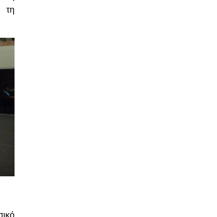
 τη
σικό