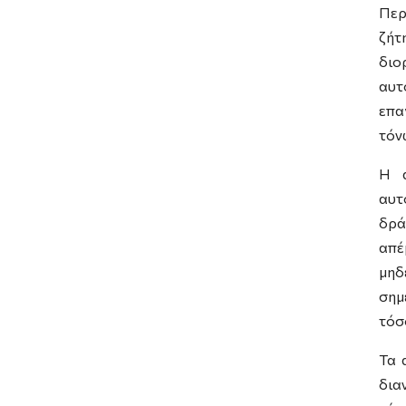
Περ
ζήτ
διο
αυ
επα
τόν
Η ά
αυτ
δρά
απέ
μηδ
σημ
τόσ
Τα 
δια