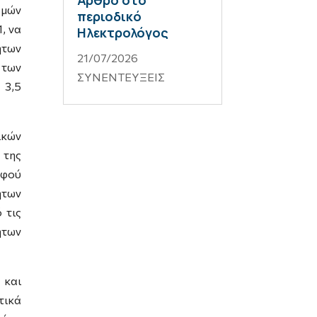
Άρθρο στο
ομών
περιοδικό
, να
Ηλεκτρολόγος
ητων
21/07/2026
των
ΣΥΝΕΝΤΕΥΞΕΙΣ
 3,5
ικών
 της
αφού
ήτων
 τις
ήτων
 και
τικά