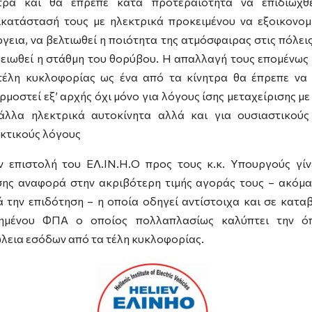
τρα και θα έπρεπε κατά προτεραιότητα να επιδιωχθ
ικατάστασή τους με ηλεκτρικά προκειμένου να εξοικονομ
ργεια, να βελτιωθεί η ποιότητα της ατμόσφαιρας στις πόλεις
μειωθεί η στάθμη του θορύβου. Η απαλλαγή τους επομένως
τέλη κυκλοφορίας ως ένα από τα κίνητρα θα έπρεπε να 
ρμοστεί εξ’ αρχής όχι μόνο για λόγους ίσης μεταχείρισης με
άλλα ηλεκτρικά αυτοκίνητα αλλά και για ουσιαστικούς
κτικούς λόγους
ν επιστολή του ΕΛ.ΙΝ.Η.Ο προς τους κ.κ. Υπουργούς γίν
σης αναφορά στην ακριβότερη τιμής αγοράς τους – ακόμα
ά την επιδότηση – η οποία οδηγεί αντίστοιχα και σε κατα
ημένου ΦΠΑ ο οποίος πολλαπλασίως καλύπτει την ό
λεια εσόδων από τα τέλη κυκλοφορίας.