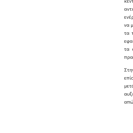
κέν
αντ
ενέ
να 
τα 
εφα
τα 
πρα
Στη
επί
μετ
αυξ
απώ