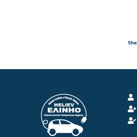


