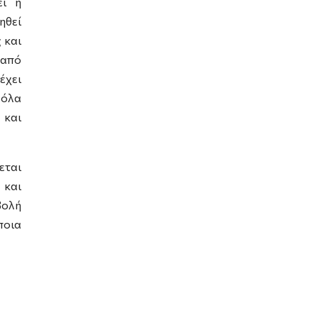
εί η
ηθεί
 και
 από
έχει
 όλα
 και
εται
 και
βολή
ποια