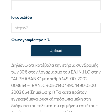
Ιστοσελίδα
Φωτογραφία προφίλ
Upload
Δηλώνω ότι κατέβαλα την ετήσια συνδρομής
των 30€ στον λογαριασμό του ΕΛ.ΙΝ.Η.Ο στην
“ALPHABANK” με αριθμό 149-00-2002-
003654 – ΙΒΑΝ: GR05 0140 1490 1490 0200
2003 654 Σημείωση: 1) Τα κατά πρώτον
εγγραφόμενα φυσικά πρόσωπα μέλη στη
διάρκεια του τελευταίου τριμήνου του έτους