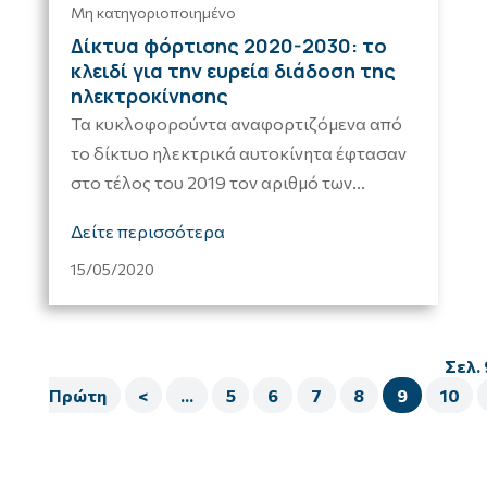
Μη κατηγοριοποιημένο
Δίκτυα φόρτισης 2020-2030: το
κλειδί για την ευρεία διάδοση της
ηλεκτροκίνησης
Τα κυκλοφορούντα αναφορτιζόμενα από
το δίκτυο ηλεκτρικά αυτοκίνητα έφτασαν
στο τέλος του 2019 τον αριθμό των...
Δείτε περισσότερα
15/05/2020
Σελ. 
Πρώτη
<
...
5
6
7
8
9
10