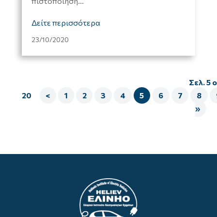
πιστοποίηση...
Δείτε περισσότερα
23/10/2020
Σελ. 5 o
20
<
1
2
3
4
5
6
7
8
»